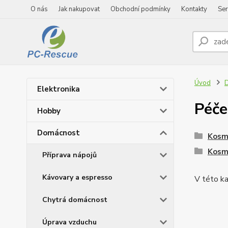
O nás
Jak nakupovat
Obchodní podmínky
Kontakty
Ser
Úvod
Elektronika
Péče
Hobby
Domácnost
Kosme
Kosm
Příprava nápojů
Kávovary a espresso
V této ka
Chytrá domácnost
Úprava vzduchu