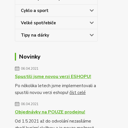
Cyklo a sport
Velké spotřebiče
Tipy na dárky
Novinky
06.04.2021
Spustili jsme novou verzi ESHOPU!
Po několika letech jsme implementovali a
spustili novou verzi eshopu!
číst celé
06.04.2021
Objednávky na POUZE prodejnu!
Od 1.5.2021 až do odvolání nezasíláme