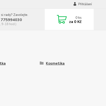
Přihlášení
 si rady? Zavolejte.
0
ks
 775994030
za
0 Kč
, 9-18 hod.)
tka
Kosmetika