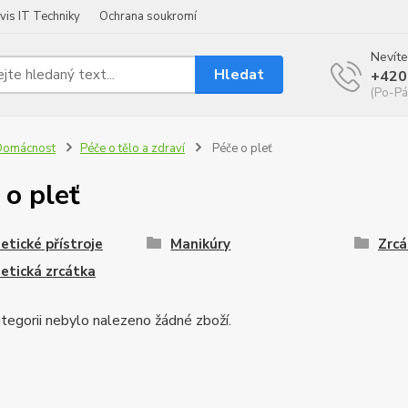
vis IT Techniky
Ochrana soukromí
Nevíte
Hledat
+420
(Po-Pá
Domácnost
Péče o tělo a zdraví
Péče o pleť
 o pleť
tické přístroje
Manikúry
Zrcá
etická zrcátka
tegorii nebylo nalezeno žádné zboží.