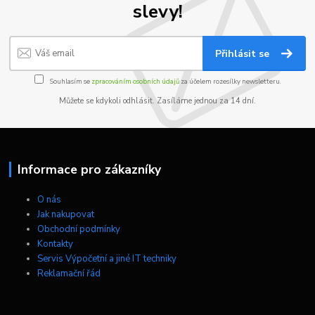
slevy!
Přihlásit se
Souhlasím se
zpracováním osobních údajů
za účelem rozesílky newsletteru.
Můžete se kdykoli odhlásit. Zasíláme jednou za 14 dní.
Informace pro zákazníky
O nás
Jak nakupovat
Obchodní podmínky
Kontakty
Servis Výpočetní a jiné IT techniky
Reklamační řád