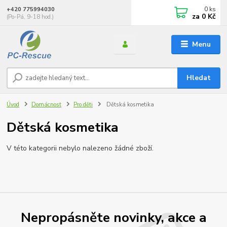
0
ks
+420 775994030
za
0 Kč
(Po-Pá, 9-18 hod.)
Menu
Hledat
Úvod
Domácnost
Pro děti
Dětská kosmetika
Dětská kosmetika
V této kategorii nebylo nalezeno žádné zboží.
Nepropásněte novinky, akce a