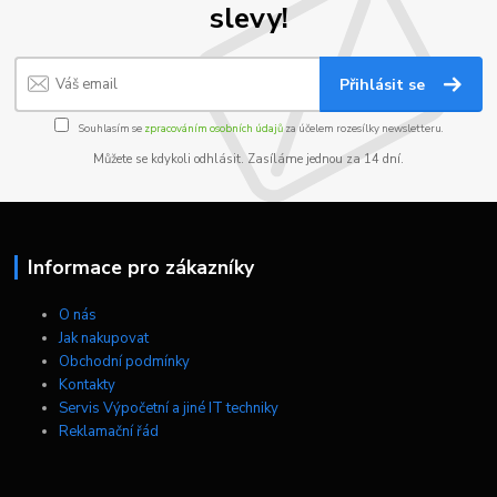
slevy!
Přihlásit se
Souhlasím se
zpracováním osobních údajů
za účelem rozesílky newsletteru.
Můžete se kdykoli odhlásit. Zasíláme jednou za 14 dní.
Informace pro zákazníky
O nás
Jak nakupovat
Obchodní podmínky
Kontakty
Servis Výpočetní a jiné IT techniky
Reklamační řád