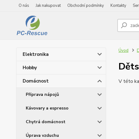
O nás
Jak nakupovat
Obchodní podmínky
Kontakty
Ser
Úvod
Elektronika
Děts
Hobby
Domácnost
V této ka
Příprava nápojů
Kávovary a espresso
Chytrá domácnost
Úprava vzduchu