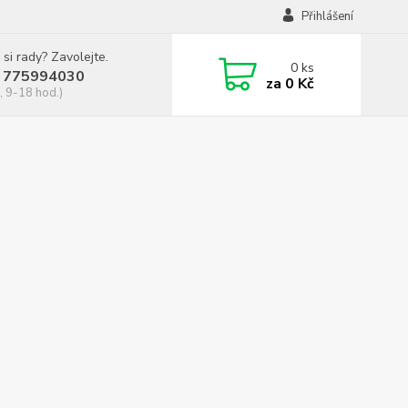
Přihlášení
 si rady? Zavolejte.
0
ks
 775994030
za
0 Kč
, 9-18 hod.)