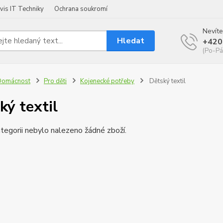
vis IT Techniky
Ochrana soukromí
Nevíte
Hledat
+420
(Po-Pá
Domácnost
Pro děti
Kojenecké potřeby
Dětský textil
ký textil
tegorii nebylo nalezeno žádné zboží.