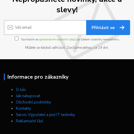
slevy!
Přihlásit se
Souhlasím se
zpracováním osobních údajů
za účelem rozesílky newsletteru.
Můžete se kdykoli odhlásit. Zasíláme jednou za 14 dní.
Informace pro zákazníky
O nás
Jak nakupovat
Obchodní podmínky
Kontakty
Servis Výpočetní a jiné IT techniky
Reklamační řád