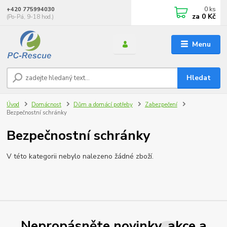
0
ks
+420 775994030
za
0 Kč
(Po-Pá, 9-18 hod.)
Menu
Hledat
Úvod
Domácnost
Dům a domácí potřeby
Zabezpečení
Bezpečnostní schránky
Bezpečnostní schránky
V této kategorii nebylo nalezeno žádné zboží.
Nepropásněte novinky, akce a