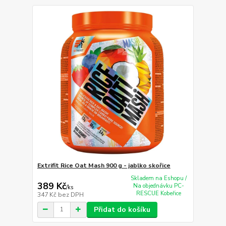
Extrifit Rice Oat Mash 900 g - jablko skořice
Skladem na Eshopu /
389 Kč
Na objednávku PC-
/
ks
RESCUE Kobeřice
347 Kč
bez DPH
Přidat do košíku