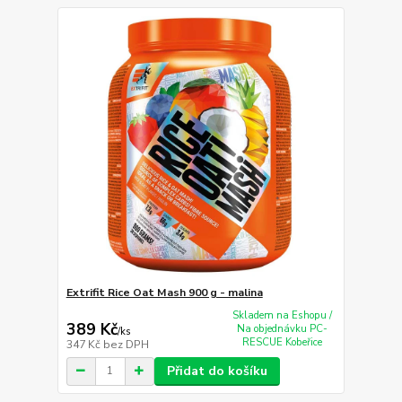
Extrifit Rice Oat Mash 900 g - malina
Skladem na Eshopu /
389 Kč
Na objednávku PC-
/
ks
RESCUE Kobeřice
347 Kč
bez DPH
Přidat do košíku