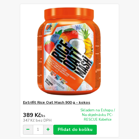
Extrifit Rice Oat Mash 900 g - kokos
Skladem na Eshopu /
389 Kč
Na objednávku PC-
/
ks
RESCUE Kobeřice
347 Kč
bez DPH
Přidat do košíku