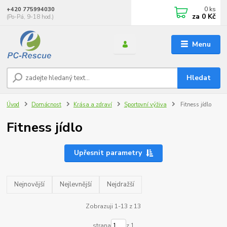
0
ks
+420 775994030
za
0 Kč
(Po-Pá, 9-18 hod.)
Menu
Hledat
Úvod
Domácnost
Krása a zdraví
Sportovní výživa
Fitness jídlo
Fitness jídlo
Upřesnit parametry
Nejnovější
Nejlevnější
Nejdražší
Zobrazuji 1-13 z 13
strana
z 1