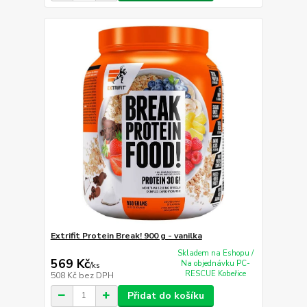
Extrifit Protein Break! 900 g - vanilka
Skladem na Eshopu /
569 Kč
Na objednávku PC-
/
ks
RESCUE Kobeřice
508 Kč
bez DPH
Přidat do košíku