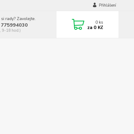
Přihlášení
 si rady? Zavolejte.
0
ks
 775994030
za
0 Kč
, 9-18 hod.)