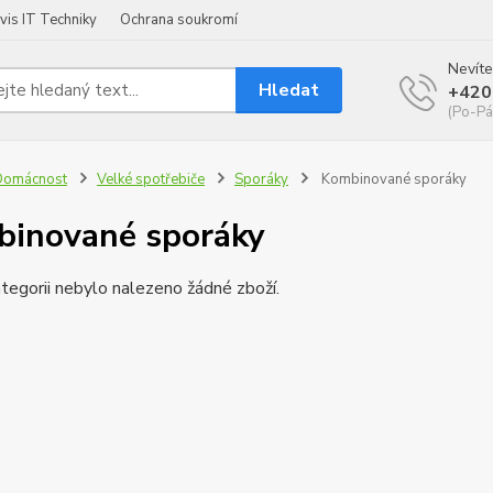
vis IT Techniky
Ochrana soukromí
Nevíte
Hledat
+420
(Po-Pá
Domácnost
Velké spotřebiče
Sporáky
Kombinované sporáky
inované sporáky
tegorii nebylo nalezeno žádné zboží.