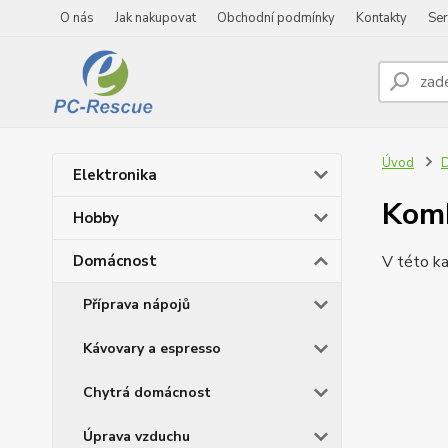
O nás
Jak nakupovat
Obchodní podmínky
Kontakty
Ser
Úvod
Elektronika
Komb
Hobby
Domácnost
V této ka
Příprava nápojů
Kávovary a espresso
Chytrá domácnost
Úprava vzduchu