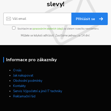
slevy!
Přihlásit se
Souhlasím se
zpracováním osobních údajů
za účelem rozesílky newsletteru.
Můžete se kdykoli odhlásit. Zasíláme jednou za 14 dní.
Informace pro zákazníky
O nás
Jak nakupovat
Obchodní podmínky
Kontakty
Servis Výpočetní a jiné IT techniky
Reklamační řád