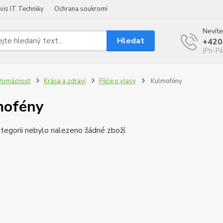
vis IT Techniky
Ochrana soukromí
Nevíte
Hledat
+420
(Po-Pá
Domácnost
Krása a zdraví
Péče o vlasy
Kulmofény
mofény
tegorii nebylo nalezeno žádné zboží.