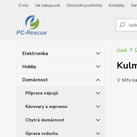
O nás
Jak nakupovat
Obchodní podmínky
Kontakty
Ser
Úvod
Elektronika
Kul
Hobby
Domácnost
V této ka
Příprava nápojů
Kávovary a espresso
Chytrá domácnost
Úprava vzduchu