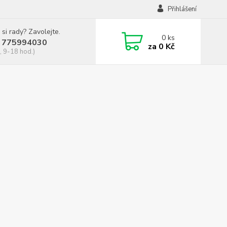
Přihlášení
 si rady? Zavolejte.
0
ks
 775994030
za
0 Kč
, 9-18 hod.)