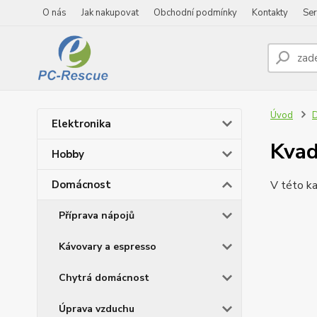
O nás
Jak nakupovat
Obchodní podmínky
Kontakty
Ser
Úvod
Elektronika
Kvad
Hobby
Domácnost
V této ka
Příprava nápojů
Kávovary a espresso
Chytrá domácnost
Úprava vzduchu