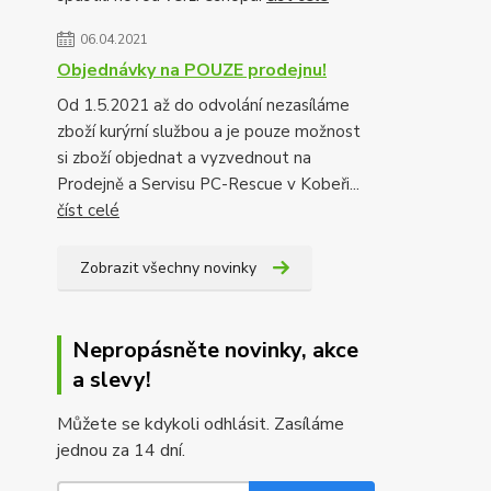
06.04.2021
Objednávky na POUZE prodejnu!
Od 1.5.2021 až do odvolání nezasíláme
zboží kurýrní službou a je pouze možnost
si zboží objednat a vyzvednout na
Prodejně a Servisu PC-Rescue v Kobeři...
číst celé
Zobrazit všechny novinky
Nepropásněte novinky, akce
a slevy!
Můžete se kdykoli odhlásit. Zasíláme
jednou za 14 dní.