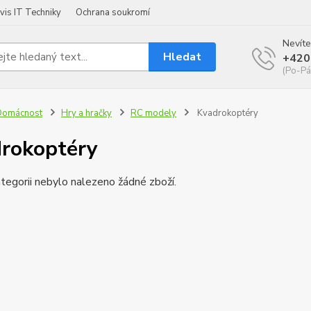
vis IT Techniky
Ochrana soukromí
Nevíte
Hledat
+420
(Po-Pá
Domácnost
Hry a hračky
RC modely
Kvadrokoptéry
rokoptéry
tegorii nebylo nalezeno žádné zboží.