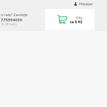
Přihlášení
 si rady? Zavolejte.
0
ks
 775994030
za
0 Kč
, 9-18 hod.)