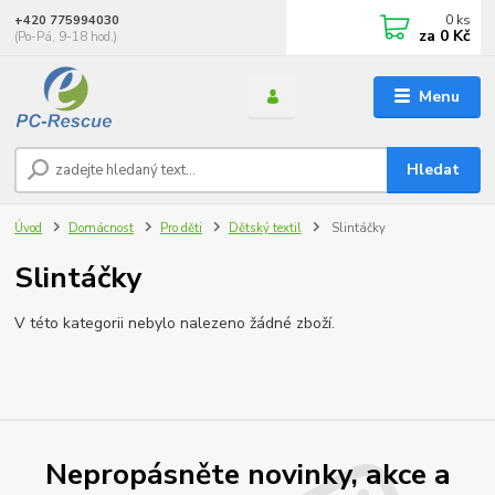
0
ks
+420 775994030
za
0 Kč
(Po-Pá, 9-18 hod.)
Menu
Hledat
Úvod
Domácnost
Pro děti
Dětský textil
Slintáčky
Slintáčky
V této kategorii nebylo nalezeno žádné zboží.
Nepropásněte novinky, akce a