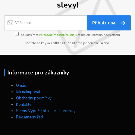
slevy!
Přihlásit se
Souhlasím se
zpracováním osobních údajů
za účelem rozesílky newsletteru.
Můžete se kdykoli odhlásit. Zasíláme jednou za 14 dní.
Informace pro zákazníky
O nás
Jak nakupovat
Obchodní podmínky
Kontakty
Servis Výpočetní a jiné IT techniky
Reklamační řád