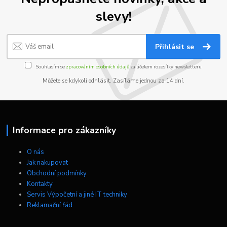
slevy!
Přihlásit se
Souhlasím se
zpracováním osobních údajů
za účelem rozesílky newsletteru.
Můžete se kdykoli odhlásit. Zasíláme jednou za 14 dní.
Informace pro zákazníky
O nás
Jak nakupovat
Obchodní podmínky
Kontakty
Servis Výpočetní a jiné IT techniky
Reklamační řád