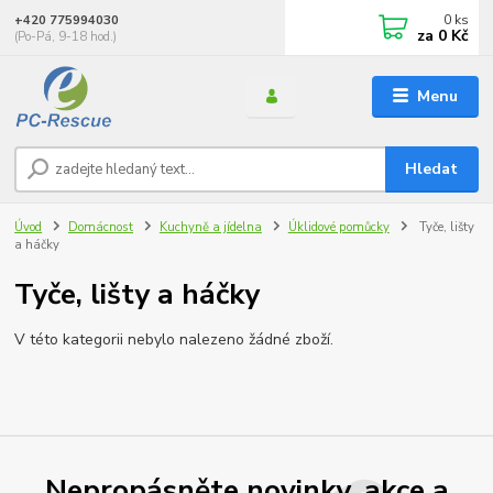
0
ks
+420 775994030
za
0 Kč
(Po-Pá, 9-18 hod.)
Menu
Hledat
Úvod
Domácnost
Kuchyně a jídelna
Úklidové pomůcky
Tyče, lišty
a háčky
Tyče, lišty a háčky
V této kategorii nebylo nalezeno žádné zboží.
Nepropásněte novinky, akce a