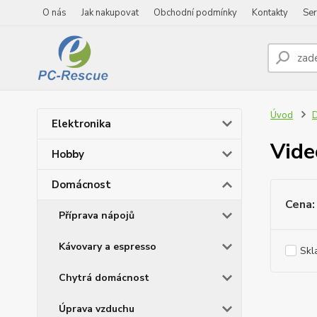
O nás
Jak nakupovat
Obchodní podmínky
Kontakty
Ser
Úvod
Elektronika
Vide
Hobby
Domácnost
Cena:
Příprava nápojů
Kávovary a espresso
Skl
Chytrá domácnost
Úprava vzduchu