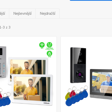
jší
Nejlevnější
Nejdražší
1-3 z 3