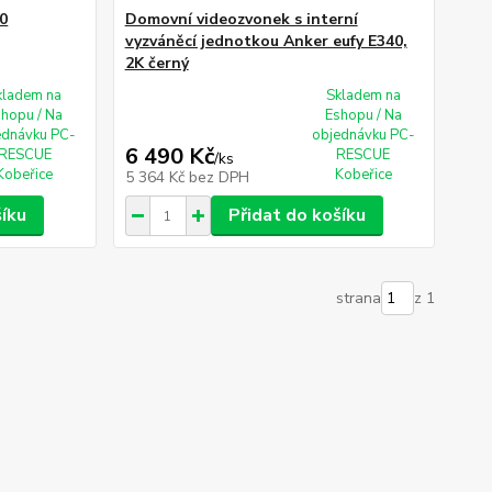
0
Domovní videozvonek s interní
vyzváněcí jednotkou Anker eufy E340,
2K černý
kladem na
Skladem na
shopu / Na
Eshopu / Na
ednávku PC-
objednávku PC-
6 490 Kč
RESCUE
RESCUE
/
ks
Kobeřice
Kobeřice
5 364 Kč
bez DPH
šíku
Přidat do košíku
strana
z 1