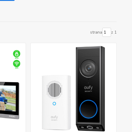
strana
z 1