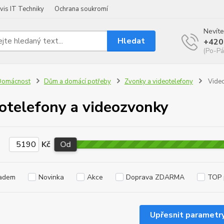
vis IT Techniky
Ochrana soukromí
Nevíte
Hledat
+420
(Po-Pá
Domácnost
Dům a domácí potřeby
Zvonky a videotelefony
Video
otelefony a videozvonky
Kč
Od
adem
Novinka
Akce
Doprava ZDARMA
TOP 
Upřesnit parametr