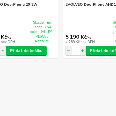
O DoorPhone 20-2W
EVOLVEO DoorPhone AHD1
Skladem na
S
Eshopu / Na
E
objednávku PC-
obj
 Kč
5 190 Kč
RESCUE
/
ks
/
ks
Kobeřice
č
bez DPH
4 289 Kč
bez DPH
Přidat do košíku
Přidat do ko