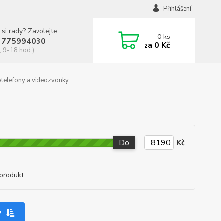
Přihlášení
 si rady? Zavolejte.
0
ks
 775994030
za
0 Kč
, 9-18 hod.)
telefony a videozvonky
Do
Kč
produkt
y