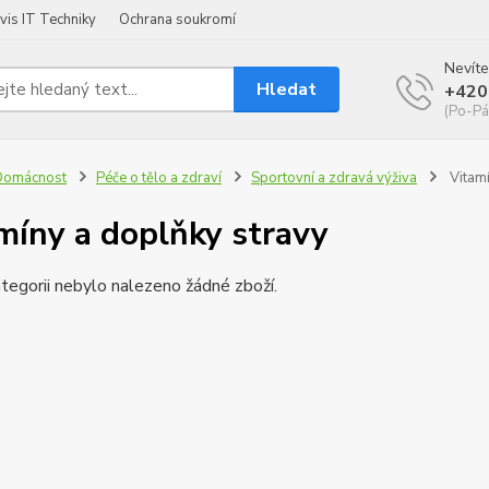
vis IT Techniky
Ochrana soukromí
Nevíte
Hledat
+420
(Po-Pá
Domácnost
Péče o tělo a zdraví
Sportovní a zdravá výživa
Vitamí
míny a doplňky stravy
tegorii nebylo nalezeno žádné zboží.