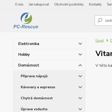
O nás
Jak nakupovat
Obchodní podmínky
Kontakty
Ser
Úvod
Elektronika
Vita
Hobby
Domácnost
V této ka
Příprava nápojů
Kávovary a espresso
Chytrá domácnost
Úprava vzduchu