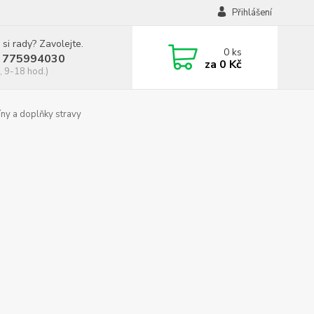
Přihlášení
 si rady? Zavolejte.
0
ks
 775994030
za
0 Kč
, 9-18 hod.)
ny a doplňky stravy