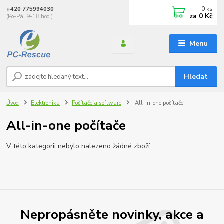
0
ks
+420 775994030
za
0 Kč
(Po-Pá, 9-18 hod.)
Menu
Hledat
Úvod
Elektronika
Počítače a software
All-in-one počítače
All-in-one počítače
V této kategorii nebylo nalezeno žádné zboží.
Nepropásněte novinky, akce a