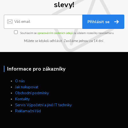
slevy!
Přihlásit se
Souhlasím se
zpracováním osobních údajů
za účelem rozesílky newsletteru.
Můžete se kdykoli odhlásit. Zasíláme jednou za 14 dní.
Informace pro zákazníky
O nás
Jak nakupovat
Obchodní podmínky
Kontakty
Servis Výpočetní a jiné IT techniky
Reklamační řád