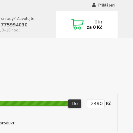
Přihlášení
 si rady? Zavolejte.
0
ks
 775994030
za
0 Kč
, 9-18 hod.)
Do
Kč
produkt