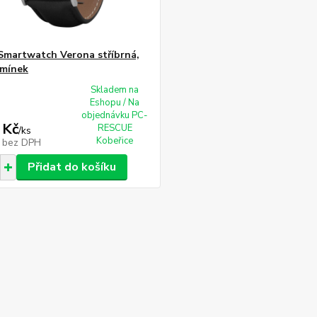
Smartwatch Verona stříbrná,
emínek
Skladem na
Eshopu / Na
objednávku PC-
 Kč
RESCUE
/
ks
Kobeřice
č
bez DPH
Přidat do košíku