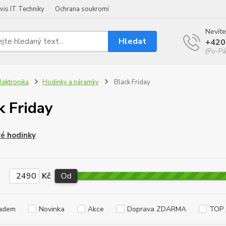
vis IT Techniky
Ochrana soukromí
Nevíte
Hledat
+420
(Po-Pá
lektronika
Hodinky a náramky
Black Friday
k Friday
é hodinky
Kč
Od
adem
Novinka
Akce
Doprava ZDARMA
TOP 