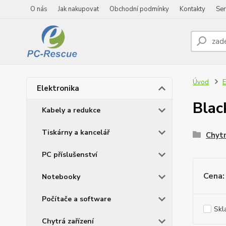
O nás
Jak nakupovat
Obchodní podmínky
Kontakty
Ser
Úvod
E
Elektronika
Blac
Kabely a redukce
Tiskárny a kancelář
Chytr
PC příslušenství
Cena:
Notebooky
Počítače a software
Skl
Chytrá zařízení