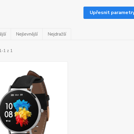
Upřesnit parametr
jší
Nejlevnější
Nejdražší
1-1 z 1