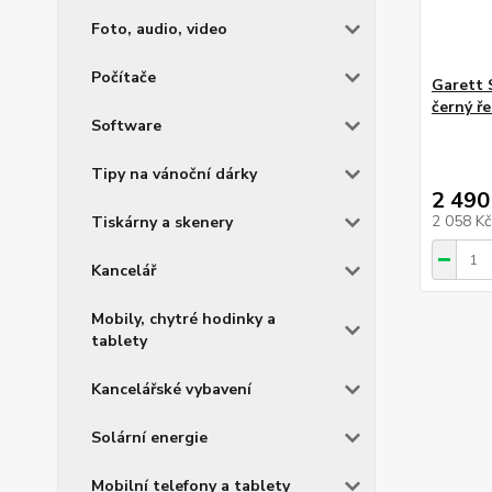
Foto, audio, video
Počítače
Garett 
černý ř
Software
Tipy na vánoční dárky
2 490
2 058 K
Tiskárny a skenery
Kancelář
Mobily, chytré hodinky a
tablety
Kancelářské vybavení
Solární energie
Mobilní telefony a tablety