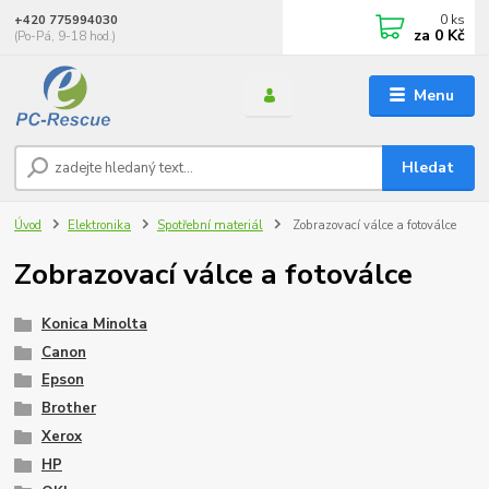
0
ks
+420 775994030
za
0 Kč
(Po-Pá, 9-18 hod.)
Menu
Hledat
Úvod
Elektronika
Spotřební materiál
Zobrazovací válce a fotoválce
Zobrazovací válce a fotoválce
Konica Minolta
Canon
Epson
Brother
Xerox
HP