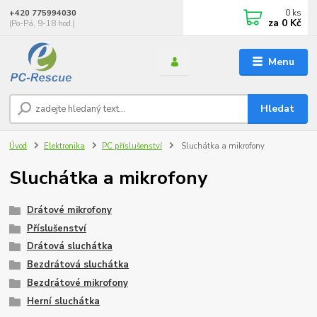
0
ks
+420 775994030
za
0 Kč
(Po-Pá, 9-18 hod.)
Menu
Hledat
Úvod
Elektronika
PC příslušenství
Sluchátka a mikrofony
Sluchátka a mikrofony
Drátové mikrofony
Příslušenství
Drátová sluchátka
Bezdrátová sluchátka
Bezdrátové mikrofony
Herní sluchátka