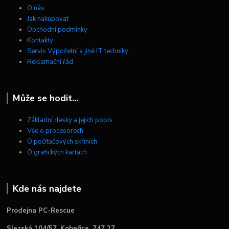
O nás
Jak nakupovat
Obchodní podmínky
Kontakty
Servis Výpočetní a jiné IT techniky
Reklamační řád
Může se hodit...
Základní desky a jejich popis
Vše o procesorech
O počítačových skříních
O grafických kartách
Kde nás najdete
Prodejna PC-Rescue
Slezská 104/57, Kobeřice, 747 27