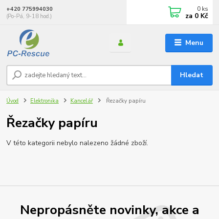
0
ks
+420 775994030
za
0 Kč
(Po-Pá, 9-18 hod.)
Menu
Hledat
Úvod
Elektronika
Kancelář
Řezačky papíru
Řezačky papíru
V této kategorii nebylo nalezeno žádné zboží.
Nepropásněte novinky, akce a