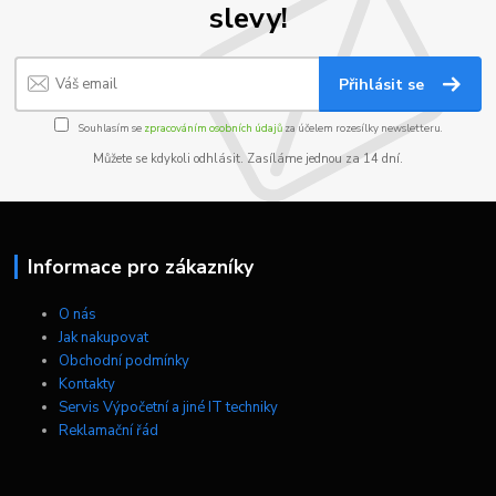
slevy!
Přihlásit se
Souhlasím se
zpracováním osobních údajů
za účelem rozesílky newsletteru.
Můžete se kdykoli odhlásit. Zasíláme jednou za 14 dní.
Informace pro zákazníky
O nás
Jak nakupovat
Obchodní podmínky
Kontakty
Servis Výpočetní a jiné IT techniky
Reklamační řád