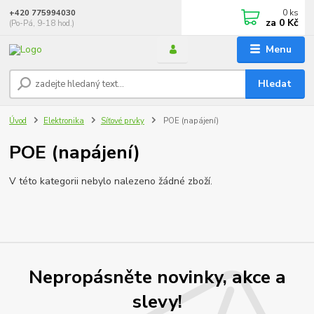
0
ks
+420 775994030
za
0 Kč
(Po-Pá, 9-18 hod.)
Menu
Hledat
Úvod
Elektronika
Síťové prvky
POE (napájení)
POE (napájení)
V této kategorii nebylo nalezeno žádné zboží.
Nepropásněte novinky, akce a
slevy!