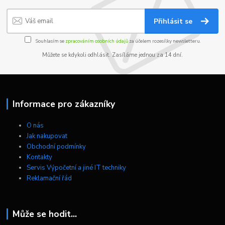
Přihlásit se
Souhlasím se
zpracováním osobních údajů
za účelem rozesílky newsletteru.
Můžete se kdykoli odhlásit. Zasíláme jednou za 14 dní.
Informace pro zákazníky
O nás
Jak nakupovat
Obchodní podmínky
Kontakty
Servis Výpočetní a jiné IT techniky
Reklamační řád
Může se hodit...