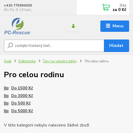
0
ks
+420 775994030
za
0 Kč
(Po-Pá, 9-18 hod.)
Menu
Hledat
Úvod
Elektronika
Tipy na vánoční dárky
Pro celou rodinu
Pro celou rodinu
Do 1500 Kč
Do 3000 Kč
Do 500 Kč
Do 5000 Kč
V této kategorii nebylo nalezeno žádné zboží.