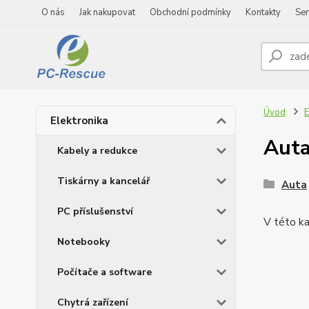
O nás
Jak nakupovat
Obchodní podmínky
Kontakty
Ser
Úvod
E
Elektronika
Auta,
Kabely a redukce
Tiskárny a kancelář
Auta
PC příslušenství
V této ka
Notebooky
Počítače a software
Chytrá zařízení