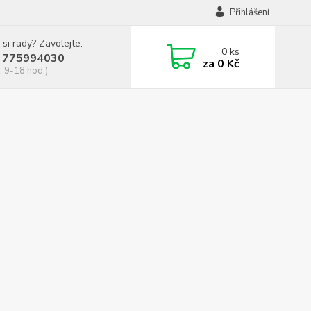
Přihlášení
 si rady? Zavolejte.
0
ks
 775994030
za
0 Kč
, 9-18 hod.)