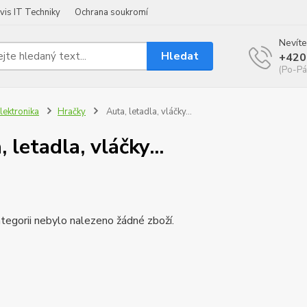
vis IT Techniky
Ochrana soukromí
Nevíte
Hledat
+420
(Po-Pá
lektronika
Hračky
Auta, letadla, vláčky...
 letadla, vláčky...
tegorii nebylo nalezeno žádné zboží.