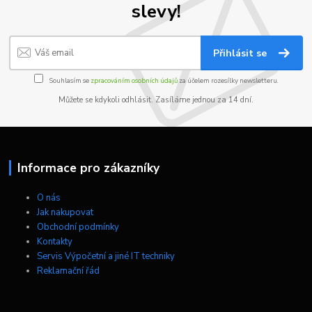
slevy!
Přihlásit se
Souhlasím se
zpracováním osobních údajů
za účelem rozesílky newsletteru.
Můžete se kdykoli odhlásit. Zasíláme jednou za 14 dní.
Informace pro zákazníky
O nás
Jak nakupovat
Obchodní podmínky
Kontakty
Servis Výpočetní a jiné IT techniky
Reklamační řád