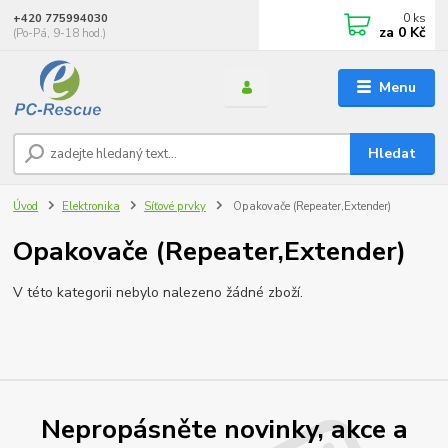
0
ks
+420 775994030
za
0 Kč
(Po-Pá, 9-18 hod.)
Menu
Hledat
Úvod
Elektronika
Síťové prvky
Opakovače (Repeater,Extender)
Opakovače (Repeater,Extender)
V této kategorii nebylo nalezeno žádné zboží.
Nepropásněte novinky, akce a