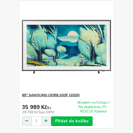
65" SAMSUNG QE65LS03F (2025)
Skladem na Eshopu /
35 989 Kč
Na objednávku PC-
/
ks
RESCUE Kobeřice
29 743 Kč
bez DPH
Přidat do košíku