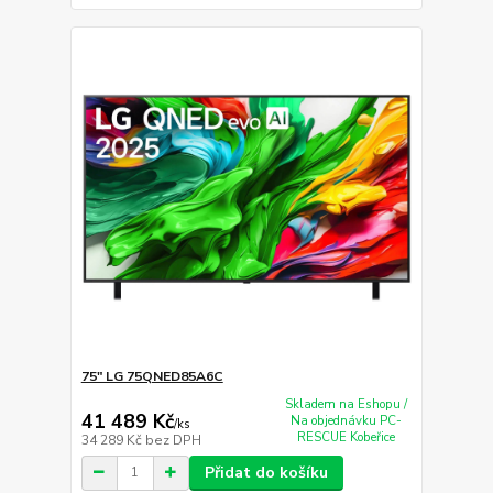
75" LG 75QNED85A6C
Skladem na Eshopu /
41 489 Kč
Na objednávku PC-
/
ks
RESCUE Kobeřice
34 289 Kč
bez DPH
Přidat do košíku