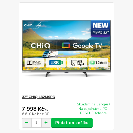
32" CHiQ L32M9PD
Skladem na Eshopu /
7 998 Kč
Na objednávku PC-
/
ks
RESCUE Kobeřice
6 610 Kč
bez DPH
Přidat do košíku