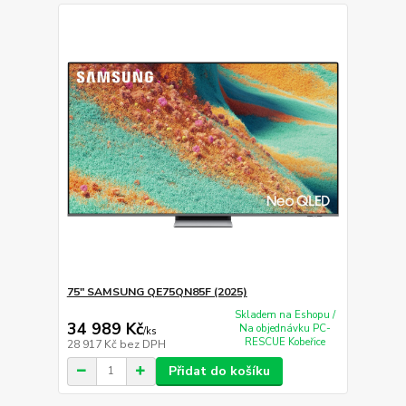
75" SAMSUNG QE75QN85F (2025)
Skladem na Eshopu /
34 989 Kč
Na objednávku PC-
/
ks
RESCUE Kobeřice
28 917 Kč
bez DPH
Přidat do košíku