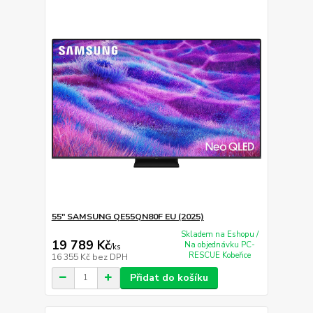
55" SAMSUNG QE55QN80F EU (2025)
Skladem na Eshopu /
19 789 Kč
Na objednávku PC-
/
ks
RESCUE Kobeřice
16 355 Kč
bez DPH
Přidat do košíku