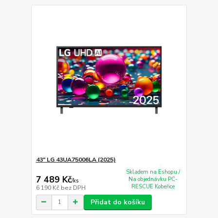
43" LG 43UA75006LA (2025)
Skladem na Eshopu /
7 489 Kč
Na objednávku PC-
/
ks
RESCUE Kobeřice
6 190 Kč
bez DPH
Přidat do košíku