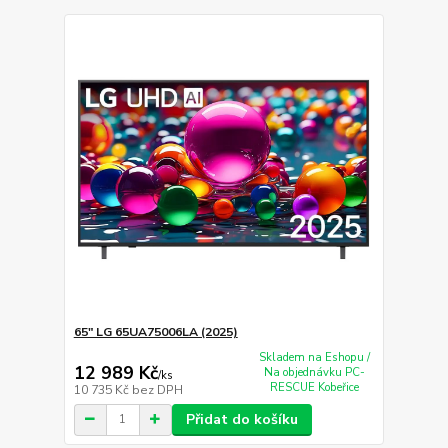
65" LG 65UA75006LA (2025)
Skladem na Eshopu /
12 989 Kč
Na objednávku PC-
/
ks
RESCUE Kobeřice
10 735 Kč
bez DPH
Přidat do košíku