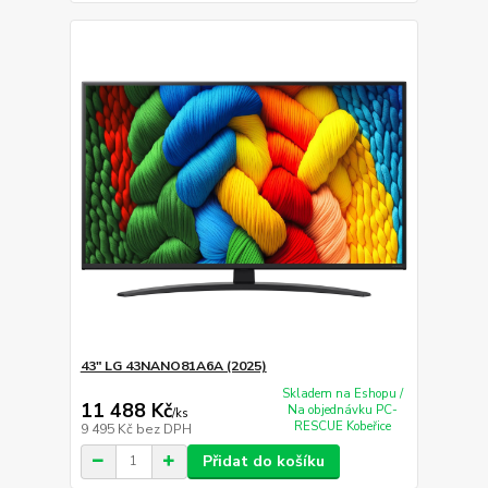
43" LG 43NANO81A6A (2025)
Skladem na Eshopu /
11 488 Kč
Na objednávku PC-
/
ks
RESCUE Kobeřice
9 495 Kč
bez DPH
Přidat do košíku