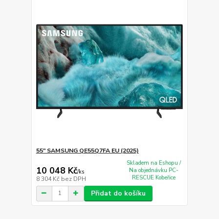
55" SAMSUNG QE55Q7FA EU (2025)
Skladem na Eshopu /
10 048 Kč
Na objednávku PC-
/
ks
RESCUE Kobeřice
8 304 Kč
bez DPH
Přidat do košíku