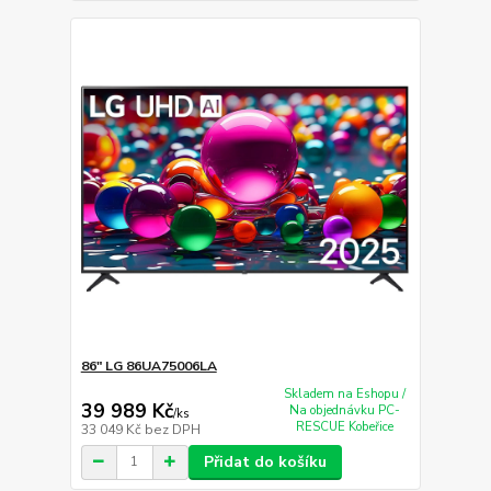
86" LG 86UA75006LA
Skladem na Eshopu /
39 989 Kč
Na objednávku PC-
/
ks
RESCUE Kobeřice
33 049 Kč
bez DPH
Přidat do košíku