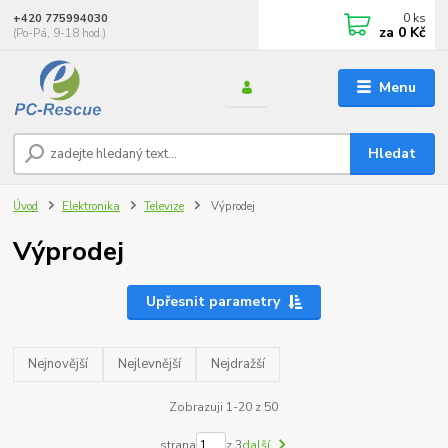
0
ks
+420 775994030
za
0 Kč
(Po-Pá, 9-18 hod.)
Menu
Hledat
Úvod
Elektronika
Televize
Výprodej
Výprodej
Upřesnit parametry
Nejnovější
Nejlevnější
Nejdražší
Zobrazuji 1-20 z 50
strana
z 3
další