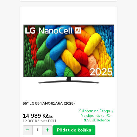
55" LG 55NANO81A6A (2025)
Skladem na Eshopu /
14 989 Kč
Na objednávku PC-
/
ks
RESCUE Kobeřice
12 388 Kč
bez DPH
Přidat do košíku