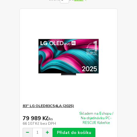
83'' LG OLED83C54LA (2025)
Skladem na Eshopu /
79 989 Kč
Na objednávku PC-
/
ks
RESCUE Kobeřice
66 107 Kč
bez DPH
Přidat do košíku