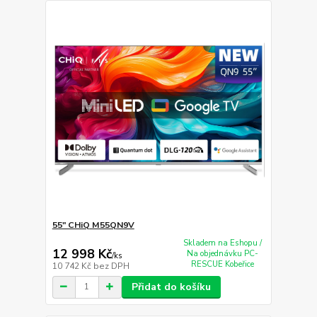
55" CHiQ M55QN9V
Skladem na Eshopu /
12 998 Kč
Na objednávku PC-
/
ks
RESCUE Kobeřice
10 742 Kč
bez DPH
Přidat do košíku