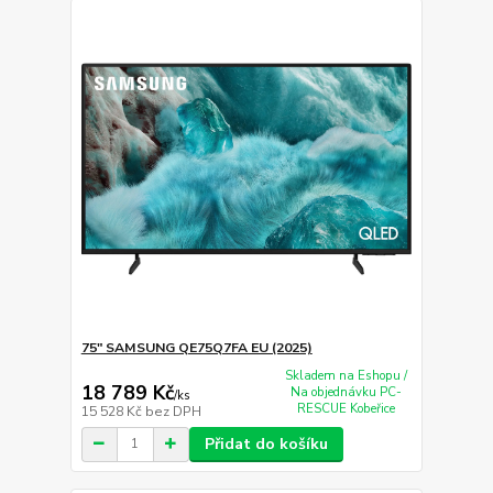
75" SAMSUNG QE75Q7FA EU (2025)
Skladem na Eshopu /
18 789 Kč
Na objednávku PC-
/
ks
RESCUE Kobeřice
15 528 Kč
bez DPH
Přidat do košíku