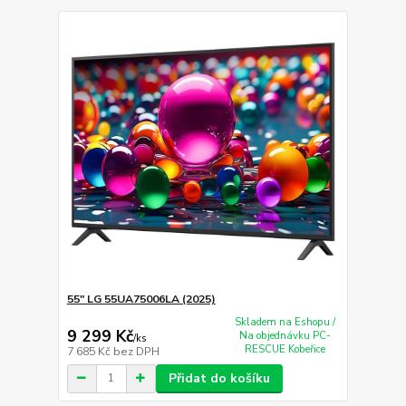
55" LG 55UA75006LA (2025)
Skladem na Eshopu /
9 299 Kč
Na objednávku PC-
/
ks
RESCUE Kobeřice
7 685 Kč
bez DPH
Přidat do košíku