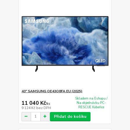
43" SAMSUNG QE43Q8FA EU (2025)
Skladem na Eshopu /
11 040 Kč
Na objednávku PC-
/
ks
RESCUE Kobeřice
9 124 Kč
bez DPH
Přidat do košíku