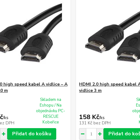
0 high speed kabel A vidlice – A
HDMI 2.0 high speed kabel A 
10 m
vidlice 3 m
Skladem na
S
Eshopu / Na
E
objednávku PC-
obj
č
158 Kč
RESCUE
/
ks
/
ks
Kobeřice
ez DPH
131 Kč
bez DPH
Přidat do košíku
Přidat do ko