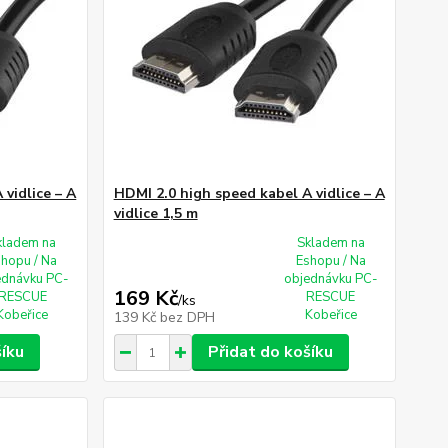
vidlice – A
HDMI 2.0 high speed kabel A vidlice – A
vidlice 1,5 m
kladem na
Skladem na
shopu / Na
Eshopu / Na
ednávku PC-
objednávku PC-
169 Kč
RESCUE
RESCUE
/
ks
Kobeřice
Kobeřice
139 Kč
bez DPH
šíku
Přidat do košíku