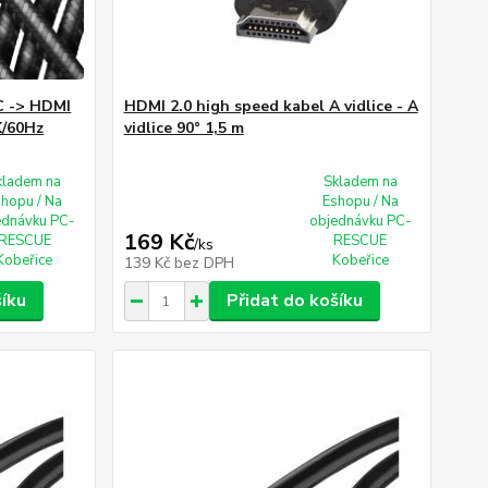
 -> HDMI
HDMI 2.0 high speed kabel A vidlice - A
K/60Hz
vidlice 90° 1,5 m
kladem na
Skladem na
shopu / Na
Eshopu / Na
ednávku PC-
objednávku PC-
169 Kč
RESCUE
RESCUE
/
ks
Kobeřice
Kobeřice
139 Kč
bez DPH
šíku
Přidat do košíku