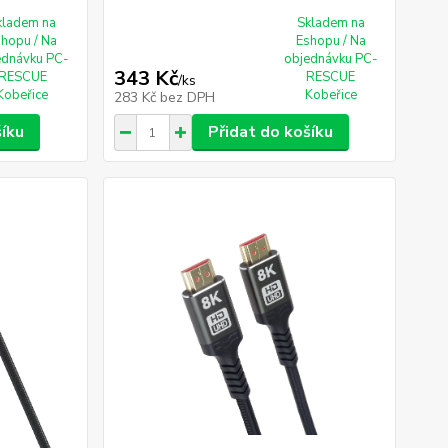
kladem na
Skladem na
shopu / Na
Eshopu / Na
ednávku PC-
objednávku PC-
343 Kč
RESCUE
RESCUE
/
ks
Kobeřice
Kobeřice
283 Kč
bez DPH
šíku
Přidat do košíku