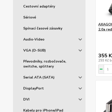
Cestovní adaptéry
Sériové
AXAGON
Spínací časové zásuvky
2.0a re
Audio-Video
VGA (D-SUB)
355 K
293 Kč
b
Převodníky, rozbočovače,
switche, splittery
Serial ATA (SATA)
DisplayPort
DVI
Kabely pro iPhone/iPad