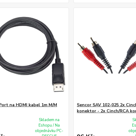
Port na HDMI kabel 1m M/M
Sencor SAV 102-025 2x Cin
konektor - 2x Cinch/RCA ko
Skladem na
S
Eshopu / Na
E
objednávku PC-
obj