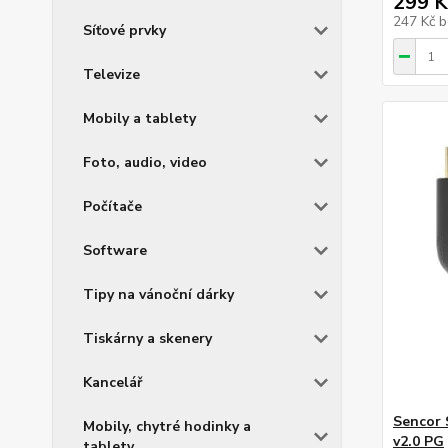
299 K
247 Kč
b
Síťové prvky
Televize
Mobily a tablety
Foto, audio, video
Počítače
Software
Tipy na vánoční dárky
Tiskárny a skenery
Kancelář
Sencor 
Mobily, chytré hodinky a
v2.0 PG
tablety