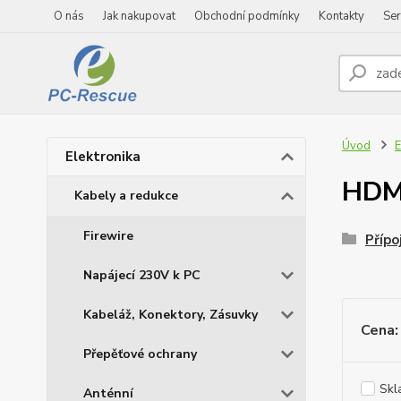
O nás
Jak nakupovat
Obchodní podmínky
Kontakty
Ser
Úvod
E
Elektronika
HDM
Kabely a redukce
Firewire
Přípo
Napájecí 230V k PC
Kabeláž, Konektory, Zásuvky
Cena:
Přepěťové ochrany
Skl
Anténní