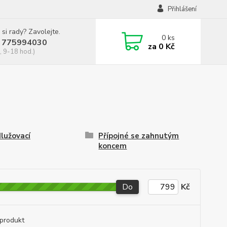
Přihlášení
 si rady? Zavolejte.
0
ks
 775994030
za
0 Kč
, 9-18 hod.)
lužovací
Přípojné se zahnutým
koncem
Do
Kč
produkt