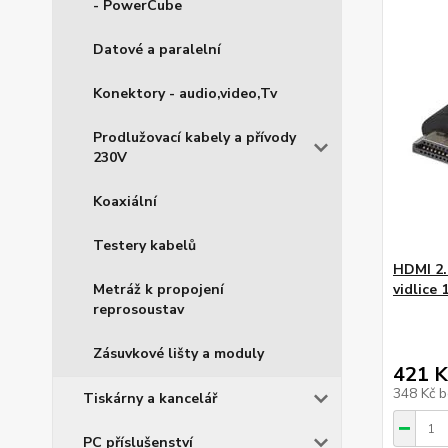
- PowerCube
Datové a paralelní
Konektory - audio,video,Tv
Prodlužovací kabely a přívody
230V
Koaxiální
Testery kabelů
HDMI 2.
Metráž k propojení
vidlice 
reprosoustav
Zásuvkové lišty a moduly
421 K
348 Kč
b
Tiskárny a kancelář
PC příslušenství