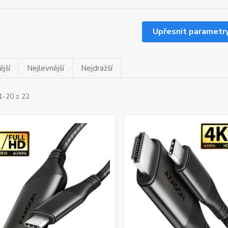
Upřesnit parametr
jší
Nejlevnější
Nejdražší
1-20 z 22