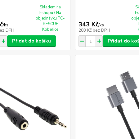
Skladem na
S
Eshopu / Na
E
objednávku PC-
obj
č
343 Kč
RESCUE
/
ks
/
ks
Kobeřice
ez DPH
283 Kč
bez DPH
Přidat do košíku
Přidat do ko