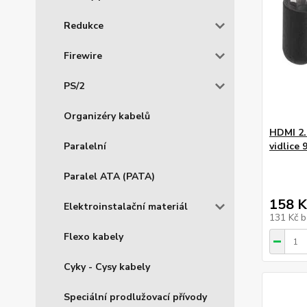
Redukce
Firewire
PS/2
Organizéry kabelů
HDMI 2.
Paralelní
vidlice 
Paralel ATA (PATA)
158 K
Elektroinstalační materiál
131 Kč
b
Flexo kabely
Cyky - Cysy kabely
Speciální prodlužovací přívody