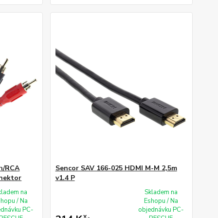
ch/RCA
Sencor SAV 166-025 HDMI M-M 2,5m
nektor
v1.4 P
kladem na
Skladem na
shopu / Na
Eshopu / Na
ednávku PC-
objednávku PC-