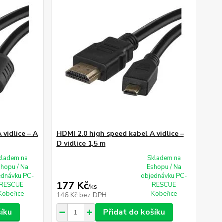
vidlice – A
HDMI 2.0 high speed kabel A vidlice –
D vidlice 1,5 m
kladem na
Skladem na
shopu / Na
Eshopu / Na
ednávku PC-
objednávku PC-
177 Kč
RESCUE
RESCUE
/
ks
Kobeřice
Kobeřice
146 Kč
bez DPH
šíku
Přidat do košíku