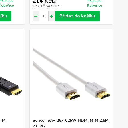
214 Kč
RESCUE
RESCUE
/
ks
Kobeřice
Kobeřice
177 Kč
bez DPH
šíku
Přidat do košíku
M-M
Sencor SAV 267-025W HDMI M-M 2,5M
2.0 PG