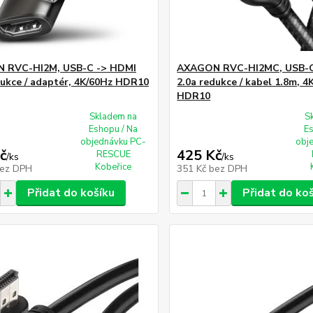
 RVC-HI2M, USB-C -> HDMI
AXAGON RVC-HI2MC, USB-C
dukce / adaptér, 4K/60Hz HDR10
2.0a redukce / kabel 1.8m, 4
HDR10
Skladem na
S
Eshopu / Na
E
objednávku PC-
obj
č
425 Kč
RESCUE
/
ks
/
ks
Kobeřice
ez DPH
351 Kč
bez DPH
Přidat do košíku
Přidat do ko