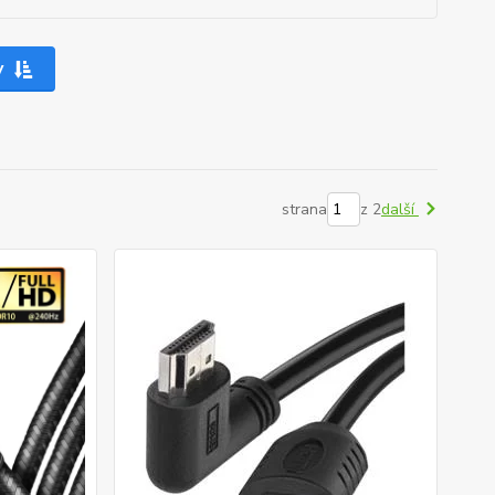
y
strana
z 2
další