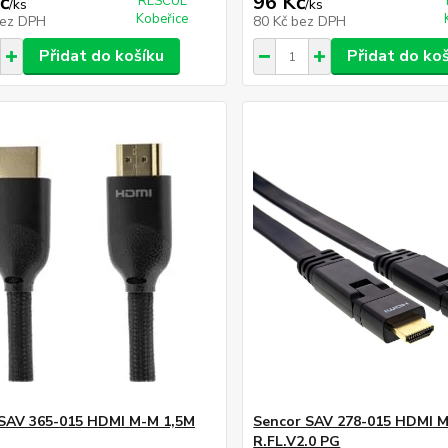
č
96 Kč
RESCUE
/
ks
/
ks
Kobeřice
ez DPH
80 Kč
bez DPH
Přidat do košíku
Přidat do ko
SAV 365-015 HDMI M-M 1,5M
Sencor SAV 278-015 HDMI 
R.FL.V2.0 PG