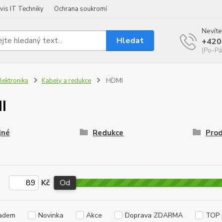
vis IT Techniky
Ochrana soukromí
Nevíte
Hledat
+420
(Po-Pá
lektronika
Kabely a redukce
HDMI
I
jné
Redukce
Prod
Kč
Od
adem
Novinka
Akce
Doprava ZDARMA
TOP 