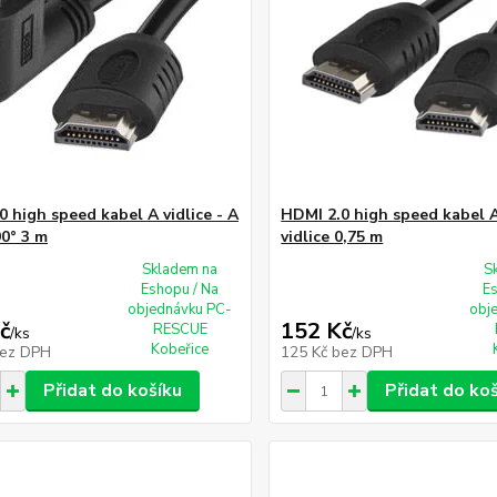
0 high speed kabel A vidlice - A
HDMI 2.0 high speed kabel A 
90° 3 m
vidlice 0,75 m
Skladem na
S
Eshopu / Na
E
objednávku PC-
obj
č
152 Kč
RESCUE
/
ks
/
ks
Kobeřice
ez DPH
125 Kč
bez DPH
Přidat do košíku
Přidat do ko