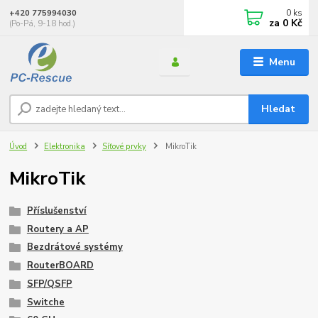
0
ks
+420 775994030
za
0 Kč
(Po-Pá, 9-18 hod.)
Menu
Hledat
Úvod
Elektronika
Síťové prvky
MikroTik
MikroTik
Příslušenství
Routery a AP
Bezdrátové systémy
RouterBOARD
SFP/QSFP
Switche