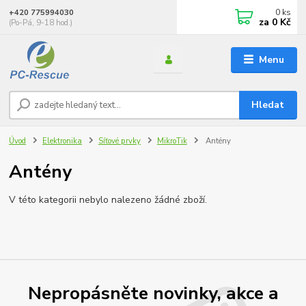
0
ks
+420 775994030
za
0 Kč
(Po-Pá, 9-18 hod.)
Menu
Hledat
Úvod
Elektronika
Síťové prvky
MikroTik
Antény
Antény
V této kategorii nebylo nalezeno žádné zboží.
Nepropásněte novinky, akce a