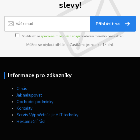
slevy!
Přihlásit se
Souhlasím se
zpracováním osobních údajů
za účelem rozesílky newsletteru.
Můžete se kdykoli odhlásit. Zasíláme jednou za 14 dní.
Informace pro zákazníky
O nás
Jak nakupovat
Obchodní podmínky
Kontakty
Servis Výpočetní a jiné IT techniky
Reklamační řád