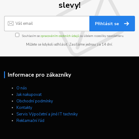
slevy!
Přihlásit se
Souhlasím se
zpracováním osobních údajů
za účelem rozesílky newsletteru.
Můžete se kdykoli odhlásit. Zasíláme jednou za 14 dní.
Informace pro zákazníky
O nás
Jak nakupovat
Obchodní podmínky
Kontakty
Servis Výpočetní a jiné IT techniky
Reklamační řád