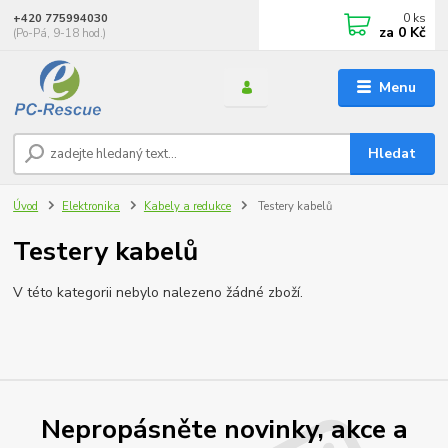
0
ks
+420 775994030
za
0 Kč
(Po-Pá, 9-18 hod.)
Menu
Hledat
Úvod
Elektronika
Kabely a redukce
Testery kabelů
Testery kabelů
V této kategorii nebylo nalezeno žádné zboží.
Nepropásněte novinky, akce a