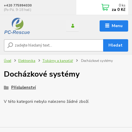
0
ks
+420 775994030
za
0 Kč
(Po-Pá, 9-18 hod.)
Menu
Hledat
Úvod
Elektronika
Tiskárny a kancelář
Docházkové systémy
Docházkové systémy
Příslušenství
V této kategorii nebylo nalezeno žádné zboží.