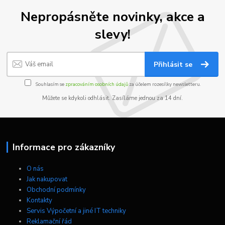
Nepropásněte novinky, akce a
slevy!
Přihlásit se
Souhlasím se
zpracováním osobních údajů
za účelem rozesílky newsletteru.
Můžete se kdykoli odhlásit. Zasíláme jednou za 14 dní.
Informace pro zákazníky
O nás
Jak nakupovat
Obchodní podmínky
Kontakty
Servis Výpočetní a jiné IT techniky
Reklamační řád