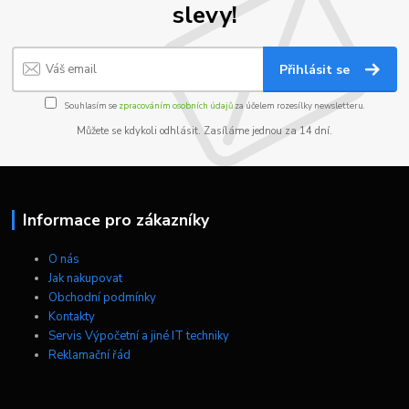
slevy!
Přihlásit se
Souhlasím se
zpracováním osobních údajů
za účelem rozesílky newsletteru.
Můžete se kdykoli odhlásit. Zasíláme jednou za 14 dní.
Informace pro zákazníky
O nás
Jak nakupovat
Obchodní podmínky
Kontakty
Servis Výpočetní a jiné IT techniky
Reklamační řád