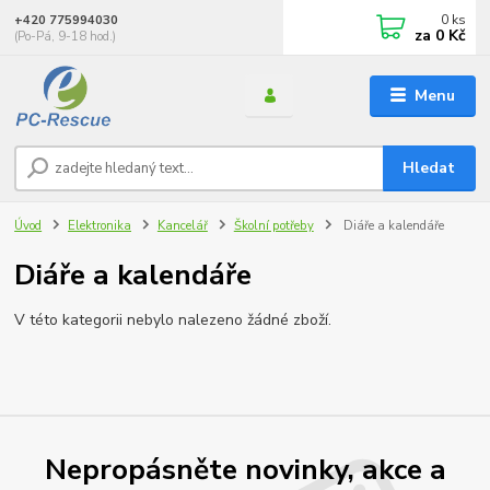
0
ks
+420 775994030
za
0 Kč
(Po-Pá, 9-18 hod.)
Menu
Hledat
Úvod
Elektronika
Kancelář
Školní potřeby
Diáře a kalendáře
Diáře a kalendáře
V této kategorii nebylo nalezeno žádné zboží.
Nepropásněte novinky, akce a