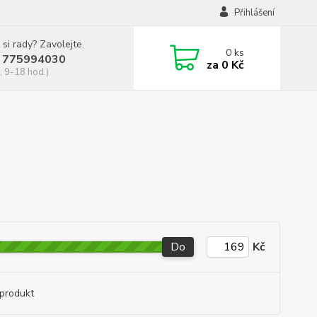
Přihlášení
 si rady? Zavolejte.
0
ks
 775994030
za
0 Kč
, 9-18 hod.)
Do
Kč
produkt