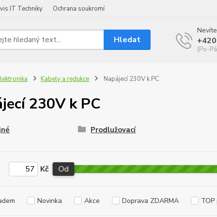
vis IT Techniky
Ochrana soukromí
Nevíte
Hledat
+420
(Po-Pá
lektronika
Kabely a redukce
Napájecí 230V k PC
jecí 230V k PC
jné
Prodlužovací
Kč
Od
adem
Novinka
Akce
Doprava ZDARMA
TOP 