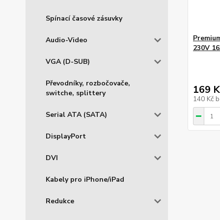
Spínací časové zásuvky
Premium
Audio-Video
230V 16
VGA (D-SUB)
Převodníky, rozbočovače,
169 K
switche, splittery
140 Kč
b
Serial ATA (SATA)
DisplayPort
DVI
Kabely pro iPhone/iPad
Redukce