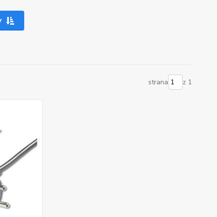
y
strana
z 1