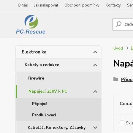
O nás
Jak nakupovat
Obchodní podmínky
Kontakty
Ser
Úvod
E
Elektronika
Napá
Kabely a redukce
Firewire
Přípo
Napájecí 230V k PC
Cena:
Přípojné
Prodlužovací
Skl
Kabeláž, Konektory, Zásuvky