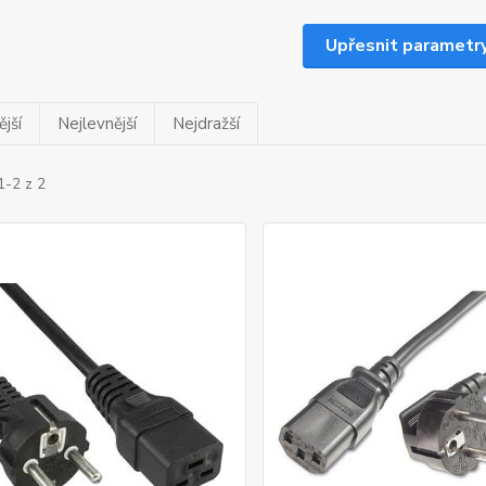
Upřesnit parametr
jší
Nejlevnější
Nejdražší
1-2 z 2