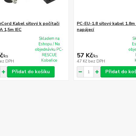
Cord Kabel síťový k počítači
PC-EU-1.8 síťový kabel 1.8m
A 1,5m IEC
napájecí
Skladem na
S
Eshopu / Na
E
objednávku PC-
obj
č
57 Kč
RESCUE
/
ks
/
ks
Kobeřice
ez DPH
47 Kč
bez DPH
Přidat do košíku
Přidat do ko