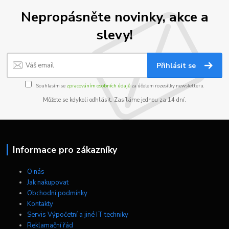
Nepropásněte novinky, akce a
slevy!
Přihlásit se
Souhlasím se
zpracováním osobních údajů
za účelem rozesílky newsletteru.
Můžete se kdykoli odhlásit. Zasíláme jednou za 14 dní.
Informace pro zákazníky
O nás
Jak nakupovat
Obchodní podmínky
Kontakty
Servis Výpočetní a jiné IT techniky
Reklamační řád