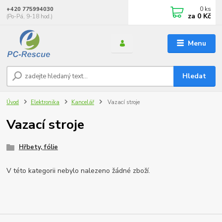
0
ks
+420 775994030
za
0 Kč
(Po-Pá, 9-18 hod.)
Menu
Hledat
Úvod
Elektronika
Kancelář
Vazací stroje
Vazací stroje
Hřbety, fólie
V této kategorii nebylo nalezeno žádné zboží.