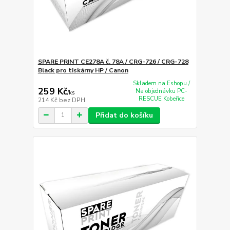
SPARE PRINT CE278A č. 78A / CRG-726 / CRG-728
Black pro tiskárny HP / Canon
Skladem na Eshopu /
259 Kč
Na objednávku PC-
/
ks
RESCUE Kobeřice
214 Kč
bez DPH
Přidat do košíku