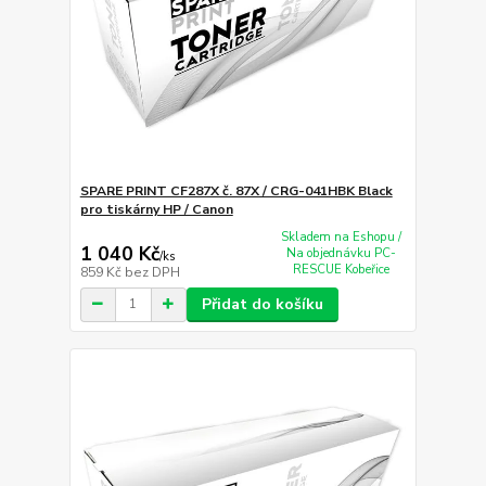
SPARE PRINT CF287X č. 87X / CRG-041HBK Black
pro tiskárny HP / Canon
Skladem na Eshopu /
1 040 Kč
Na objednávku PC-
/
ks
RESCUE Kobeřice
859 Kč
bez DPH
Přidat do košíku