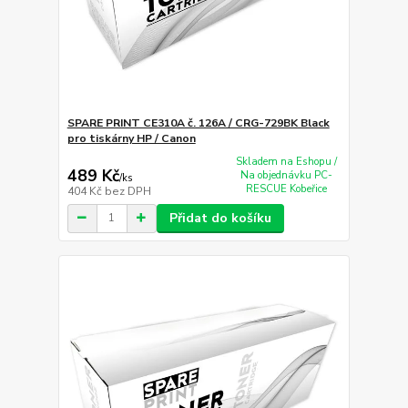
SPARE PRINT CE310A č. 126A / CRG-729BK Black
pro tiskárny HP / Canon
Skladem na Eshopu /
489 Kč
Na objednávku PC-
/
ks
RESCUE Kobeřice
404 Kč
bez DPH
Přidat do košíku