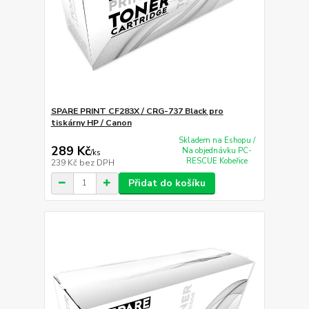
SPARE PRINT CF283X / CRG-737 Black pro
tiskárny HP / Canon
Skladem na Eshopu /
289 Kč
Na objednávku PC-
/
ks
RESCUE Kobeřice
239 Kč
bez DPH
Přidat do košíku