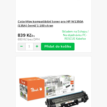
ColorWay kompatibilní toner pro HP W1350A
(135A) černý/ 1 100 stran
Skladem na Eshopu /
839 Kč
Na objednávku PC-
/
ks
RESCUE Kobeřice
693 Kč
bez DPH
Přidat do košíku