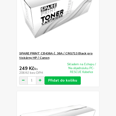
SPARE PRINT CB436A č. 36A / CRG713 Black pro
tiskárny HP / Canon
Skladem na Eshopu /
249 Kč
Na objednávku PC-
/
ks
RESCUE Kobeřice
206 Kč
bez DPH
Přidat do košíku