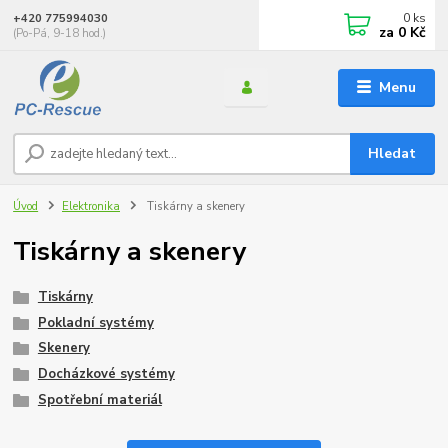
0
ks
+420 775994030
za
0 Kč
(Po-Pá, 9-18 hod.)
Menu
Hledat
Úvod
Elektronika
Tiskárny a skenery
Tiskárny a skenery
Tiskárny
Pokladní systémy
Skenery
Docházkové systémy
Spotřební materiál