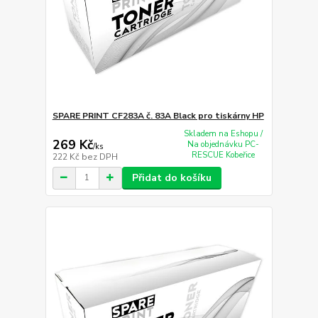
SPARE PRINT CF283A č. 83A Black pro tiskárny HP
Skladem na Eshopu /
269 Kč
Na objednávku PC-
/
ks
RESCUE Kobeřice
222 Kč
bez DPH
Přidat do košíku