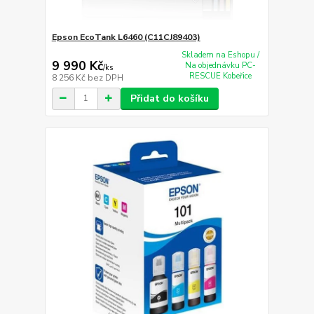
Epson EcoTank L6460 (C11CJ89403)
Skladem na Eshopu /
9 990 Kč
Na objednávku PC-
/
ks
RESCUE Kobeřice
8 256 Kč
bez DPH
Přidat do košíku