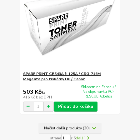
SPARE PRINT CB543A č. 125A / CRG-716M
Magenta pro tiskárny HP / Canon
Skladem na Eshopu /
503 Kč
Na objednávku PC-
/
ks
RESCUE Kobeřice
416 Kč
bez DPH
Přidat do košíku
Načíst další produkty (20)
strana
z 6
další