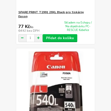
SPARE PRINT T2991 29XL Black pro tiskárny
Epson
Skladem na Eshopu /
77 Kč
Na objednávku PC-
/
ks
RESCUE Kobeřice
64 Kč
bez DPH
Přidat do košíku