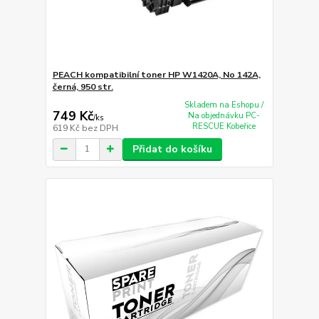
PEACH kompatibilní toner HP W1420A, No 142A,
černá, 950 str.
Skladem na Eshopu /
749 Kč
Na objednávku PC-
/
ks
RESCUE Kobeřice
619 Kč
bez DPH
Přidat do košíku