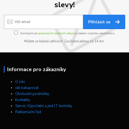
slevy!
Přihlásit se
Souhlasím se
zpracováním osobních údajů
za účelem rozesílky newsletteru.
Můžete se kdykoli odhlásit. Zasíláme jednou za 14 dní.
Informace pro zákazníky
O nás
Jak nakupovat
Obchodní podmínky
Kontakty
Servis Výpočetní a jiné IT techniky
Reklamační řád