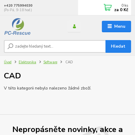
0
ks
+420 775994030
za
0 Kč
(Po-Pá, 9-18 hod.)
Menu
Hledat
Úvod
Elektronika
Software
CAD
CAD
V této kategorii nebylo nalezeno žádné zboží.
Nepropásněte novinky, akce a