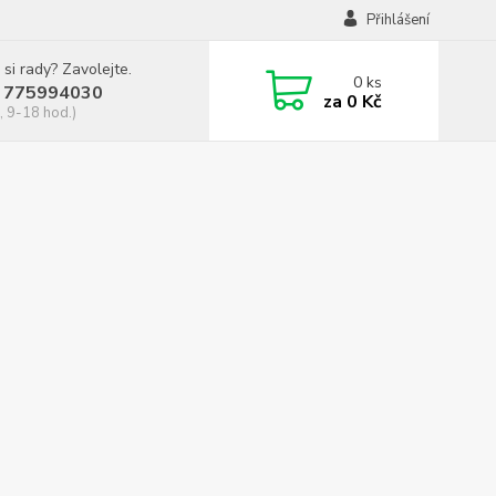
Přihlášení
 si rady? Zavolejte.
0
ks
 775994030
za
0 Kč
, 9-18 hod.)