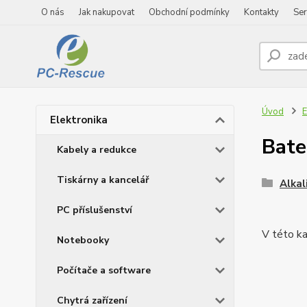
O nás
Jak nakupovat
Obchodní podmínky
Kontakty
Ser
Úvod
E
Elektronika
Bate
Kabely a redukce
Tiskárny a kancelář
Alkal
PC příslušenství
V této ka
Notebooky
Počítače a software
Chytrá zařízení