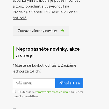
zboží kurýrní službou a je pouze možnost
si zboží objednat a vyzvednout na
Prodejně a Servisu PC-Rescue v Kobeři...
číst celé
Zobrazit všechny novinky
Nepropásněte novinky, akce
a slevy!
Můžete se kdykoli odhlásit. Zasíláme
jednou za 14 dní.
Přihlásit se
Souhlasím se
zpracováním osobních údajů
za účelem
rozesílky newsletteru.