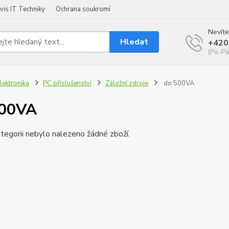
vis IT Techniky
Ochrana soukromí
Nevíte
Hledat
+420
(Po-Pá
lektronika
PC příslušenství
Záložní zdroje
do 500VA
500VA
tegorii nebylo nalezeno žádné zboží.