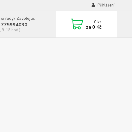
Přihlášení
 si rady? Zavolejte.
0
ks
 775994030
za
0 Kč
, 9-18 hod.)