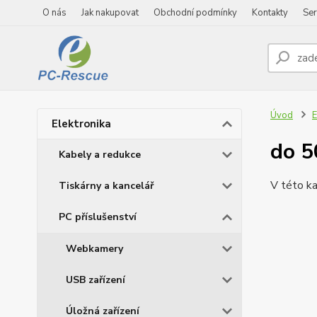
O nás
Jak nakupovat
Obchodní podmínky
Kontakty
Ser
Úvod
E
Elektronika
do 
Kabely a redukce
V této ka
Tiskárny a kancelář
PC příslušenství
Webkamery
USB zařízení
Úložná zařízení