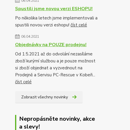
06.04.2021
Spustili jsme novou verzi ESHOPU!
Po několika letech jsme implementovali a
spustili novou verzi eshopu!
číst celé
06.04.2021
Objednávky na POUZE prodejnu!
Od 1.5.2021 až do odvolání nezasíláme
zboží kurýrní službou a je pouze možnost
si zboží objednat a vyzvednout na
Prodejně a Servisu PC-Rescue v Kobeři...
číst celé
Zobrazit všechny novinky
Nepropásněte novinky, akce
a slevy!