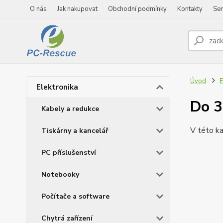
O nás
Jak nakupovat
Obchodní podmínky
Kontakty
Ser
Úvod
E
Elektronika
Do 3
Kabely a redukce
V této ka
Tiskárny a kancelář
PC příslušenství
Notebooky
Počítače a software
Chytrá zařízení