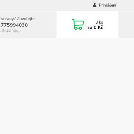
Přihlášení
 si rady? Zavolejte.
0
ks
 775994030
za
0 Kč
, 9-18 hod.)