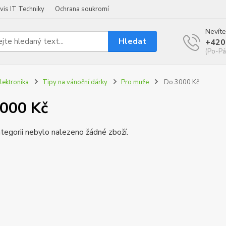
vis IT Techniky
Ochrana soukromí
Nevíte
Hledat
+420
(Po-Pá
lektronika
Tipy na vánoční dárky
Pro muže
Do 3000 Kč
000 Kč
tegorii nebylo nalezeno žádné zboží.