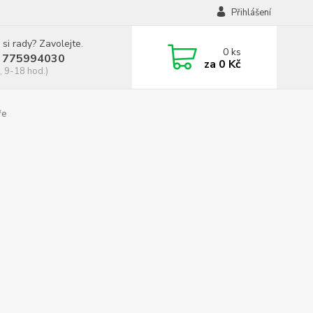
Přihlášení
 si rady? Zavolejte.
0
ks
 775994030
za
0 Kč
, 9-18 hod.)
ře