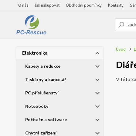
O nás
Jak nakupovat
Obchodní podmínky
Kontakty
Ser
Úvod
E
Elektronika
Diář
Kabely a redukce
V této ka
Tiskárny a kancelář
PC příslušenství
Notebooky
Počítače a software
Chytrá zařízení