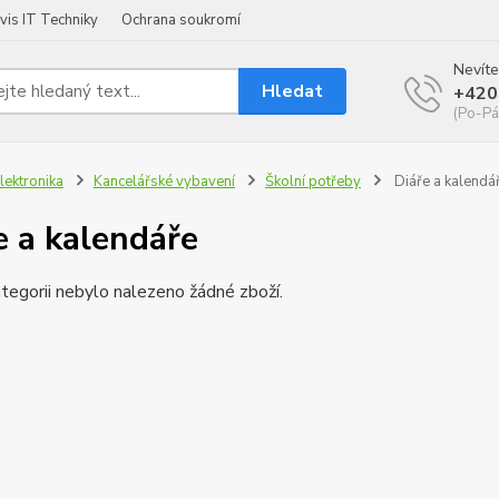
vis IT Techniky
Ochrana soukromí
Nevíte
Hledat
+420
(Po-Pá
lektronika
Kancelářské vybavení
Školní potřeby
Diáře a kalendá
e a kalendáře
tegorii nebylo nalezeno žádné zboží.