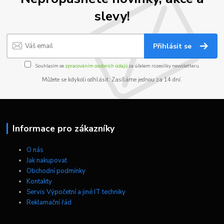
slevy!
Přihlásit se
Souhlasím se
zpracováním osobních údajů
za účelem rozesílky newsletteru.
Můžete se kdykoli odhlásit. Zasíláme jednou za 14 dní.
Informace pro zákazníky
O nás
Jak nakupovat
Obchodní podmínky
Kontakty
Servis Výpočetní a jiné IT techniky
Reklamační řád