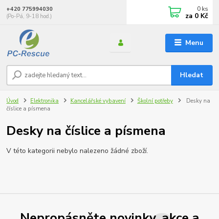
0
ks
+420 775994030
za
0 Kč
(Po-Pá, 9-18 hod.)
Menu
Hledat
Úvod
Elektronika
Kancelářské vybavení
Školní potřeby
Desky na
číslice a písmena
Desky na číslice a písmena
V této kategorii nebylo nalezeno žádné zboží.
Nepropásněte novinky, akce a