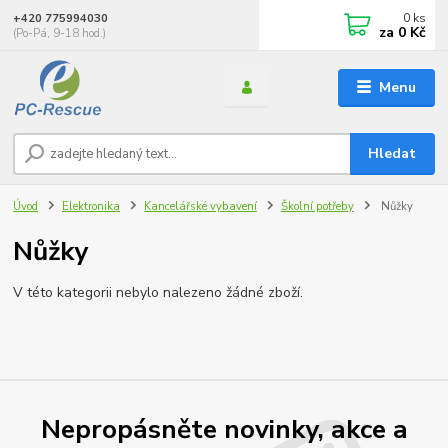
0
ks
+420 775994030
za
0 Kč
(Po-Pá, 9-18 hod.)
Menu
Hledat
Úvod
Elektronika
Kancelářské vybavení
Školní potřeby
Nůžky
Nůžky
V této kategorii nebylo nalezeno žádné zboží.
Nepropásněte novinky, akce a