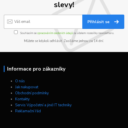
slevy!
Přihlásit se
Souhlasím se
zpracováním osobních údajů
za účelem rozesílky newsletteru.
Můžete se kdykoli odhlásit. Zasíláme jednou za 14 dní.
Informace pro zákazníky
O nás
Jak nakupovat
Obchodní podmínky
Kontakty
Servis Výpočetní a jiné IT techniky
Reklamační řád