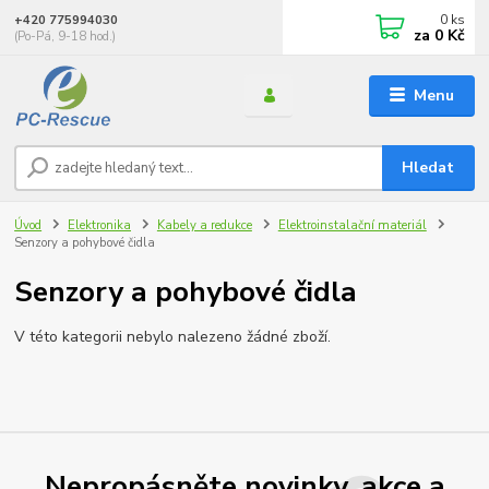
0
ks
+420 775994030
za
0 Kč
(Po-Pá, 9-18 hod.)
Menu
Hledat
Úvod
Elektronika
Kabely a redukce
Elektroinstalační materiál
Senzory a pohybové čidla
Senzory a pohybové čidla
V této kategorii nebylo nalezeno žádné zboží.
Nepropásněte novinky, akce a