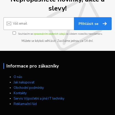
slevy!
Přihlásit se
Souhlasím se
zpracováním osobních údajů
za účelem rozesílky newsletteru.
Můžete se kdykoli odhlásit. Zasíláme jednou za 14 dní.
Informace pro zákazníky
O nás
Jak nakupovat
Obchodní podmínky
Kontakty
Servis Výpočetní a jiné IT techniky
Reklamační řád