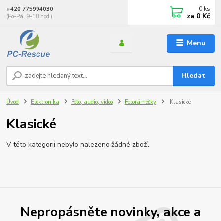
0
ks
+420 775994030
za
0 Kč
(Po-Pá, 9-18 hod.)
Menu
Hledat
Úvod
Elektronika
Foto, audio, video
Fotorámečky
Klasické
Klasické
V této kategorii nebylo nalezeno žádné zboží.
Nepropásněte novinky, akce a