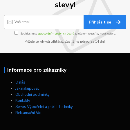
slevy!
Přihlásit se
Souhlasím se
zpracováním osobních údajů
za účelem rozesílky newsletteru.
Můžete se kdykoli odhlásit. Zasíláme jednou za 14 dní.
Informace pro zákazníky
O nás
Jak nakupovat
Obchodní podmínky
Kontakty
Servis Výpočetní a jiné IT techniky
Reklamační řád