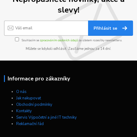
slevy!
Přihlásit se
Souhlasím se
zpracováním osobních údajů
za účelem rozesílky newsletteru.
Můžete se kdykoli odhlásit. Zasíláme jednou za 14 dní.
Informace pro zákazníky
O nás
Jak nakupovat
Obchodní podmínky
Kontakty
Servis Výpočetní a jiné IT techniky
Reklamační řád