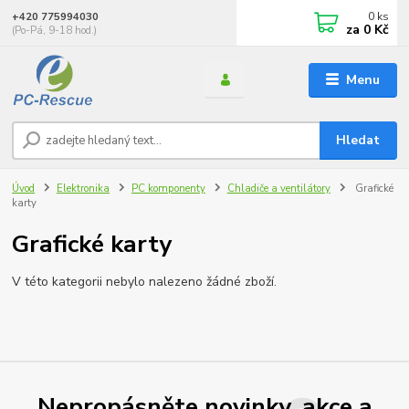
0
ks
+420 775994030
za
0 Kč
(Po-Pá, 9-18 hod.)
Menu
Hledat
Úvod
Elektronika
PC komponenty
Chladiče a ventilátory
Grafické
karty
Grafické karty
V této kategorii nebylo nalezeno žádné zboží.
Nepropásněte novinky, akce a