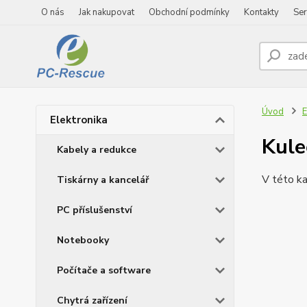
O nás
Jak nakupovat
Obchodní podmínky
Kontakty
Ser
Úvod
E
Elektronika
Kule
Kabely a redukce
V této ka
Tiskárny a kancelář
PC příslušenství
Notebooky
Počítače a software
Chytrá zařízení