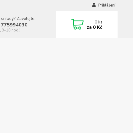
Přihlášení
 si rady? Zavolejte.
0
ks
 775994030
za
0 Kč
, 9-18 hod.)