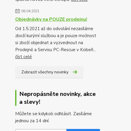
06.04.2021
Objednávky na POUZE prodejnu!
Od 1.5.2021 až do odvolání nezasíláme
zboží kurýrní službou a je pouze možnost
si zboží objednat a vyzvednout na
Prodejně a Servisu PC-Rescue v Kobeři...
číst celé
Zobrazit všechny novinky
Nepropásněte novinky, akce
a slevy!
Můžete se kdykoli odhlásit. Zasíláme
jednou za 14 dní.