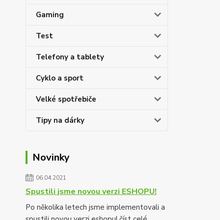
Gaming
Test
Telefony a tablety
Cyklo a sport
Velké spotřebiče
Tipy na dárky
Novinky
06.04.2021
Spustili jsme novou verzi ESHOPU!
Po několika letech jsme implementovali a
spustili novou verzi eshopu!
číst celé