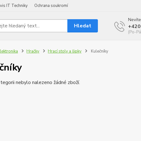
vis IT Techniky
Ochrana soukromí
Nevíte
Hledat
+420
(Po-Pá
lektronika
Hračky
Hrací stoly a šipky
Kulečníky
čníky
tegorii nebylo nalezeno žádné zboží.