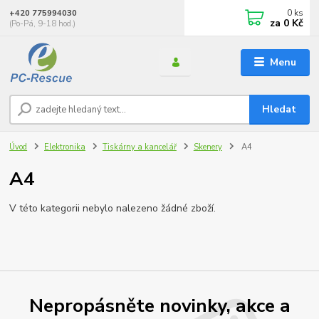
0
ks
+420 775994030
za
0 Kč
(Po-Pá, 9-18 hod.)
Menu
Hledat
Úvod
Elektronika
Tiskárny a kancelář
Skenery
A4
A4
V této kategorii nebylo nalezeno žádné zboží.
Nepropásněte novinky, akce a