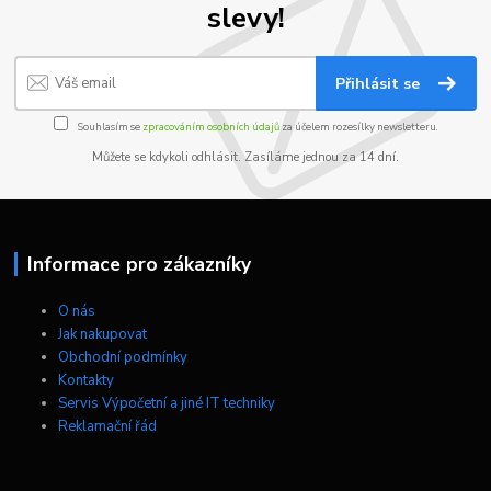
slevy!
Přihlásit se
Souhlasím se
zpracováním osobních údajů
za účelem rozesílky newsletteru.
Můžete se kdykoli odhlásit. Zasíláme jednou za 14 dní.
Informace pro zákazníky
O nás
Jak nakupovat
Obchodní podmínky
Kontakty
Servis Výpočetní a jiné IT techniky
Reklamační řád