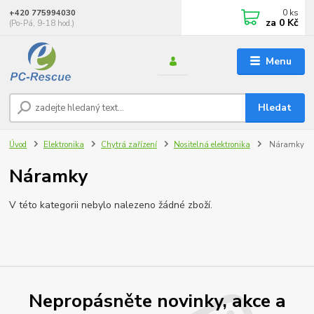
0
ks
+420 775994030
za
0 Kč
(Po-Pá, 9-18 hod.)
Menu
Hledat
Úvod
Elektronika
Chytrá zařízení
Nositelná elektronika
Náramky
Náramky
V této kategorii nebylo nalezeno žádné zboží.
Nepropásněte novinky, akce a