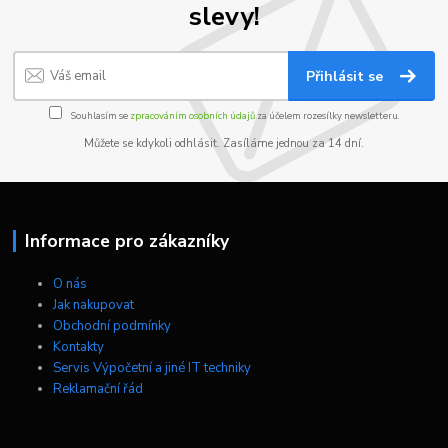
slevy!
Přihlásit se
Souhlasím se
zpracováním osobních údajů
za účelem rozesílky newsletteru.
Můžete se kdykoli odhlásit. Zasíláme jednou za 14 dní.
Informace pro zákazníky
O nás
Jak nakupovat
Obchodní podmínky
Kontakty
Servis Výpočetní a jiné IT techniky
Reklamační řád