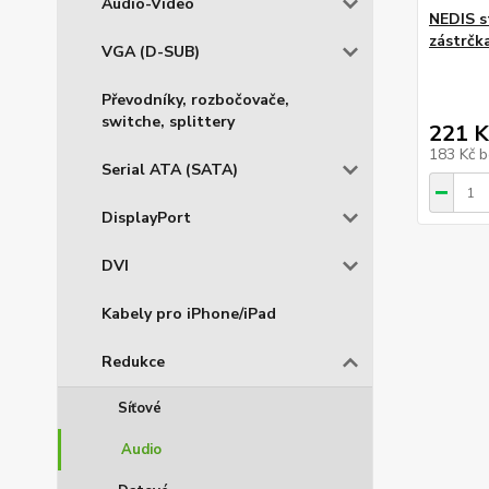
Audio-Video
NEDIS s
zástrčka
VGA (D-SUB)
Převodníky, rozbočovače,
switche, splittery
221 K
183 Kč
b
Serial ATA (SATA)
DisplayPort
DVI
Kabely pro iPhone/iPad
Redukce
Síťové
Audio