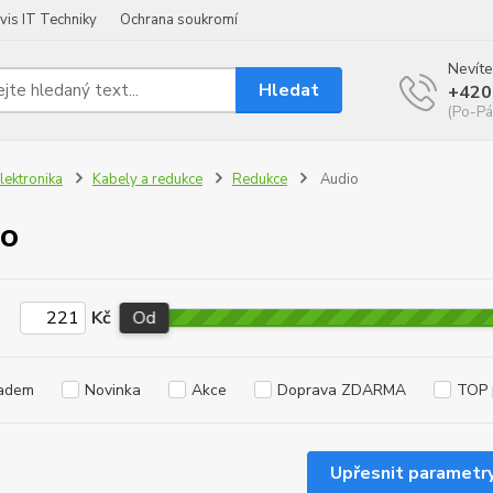
vis IT Techniky
Ochrana soukromí
Nevíte
Hledat
+420
(Po-Pá
lektronika
Kabely a redukce
Redukce
Audio
io
Kč
Od
adem
Novinka
Akce
Doprava ZDARMA
TOP 
Upřesnit parametr