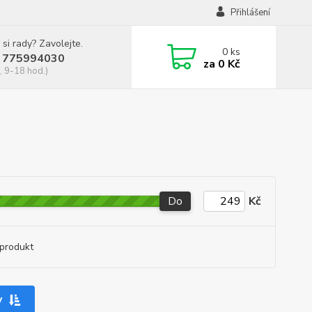
Přihlášení
 si rady? Zavolejte.
0
ks
 775994030
za
0 Kč
, 9-18 hod.)
Do
Kč
produkt
y