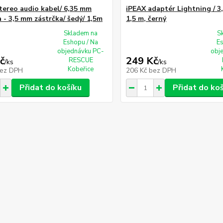
tereo audio kabel/ 6,35 mm
iPEAX adaptér Lightning / 3
 - 3,5 mm zástrčka/ šedý/ 1,5m
1,5 m, černý
Skladem na
S
Eshopu / Na
E
objednávku PC-
obj
č
249 Kč
RESCUE
/
ks
/
ks
Kobeřice
ez DPH
206 Kč
bez DPH
Přidat do košíku
Přidat do ko