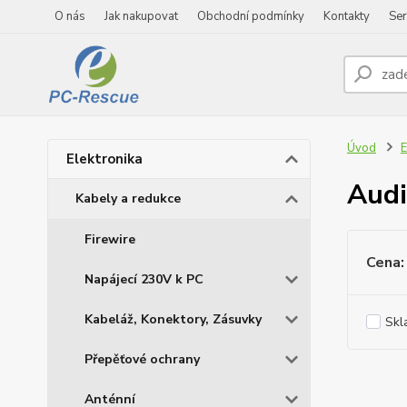
O nás
Jak nakupovat
Obchodní podmínky
Kontakty
Ser
Úvod
E
Elektronika
Aud
Kabely a redukce
Firewire
Cena:
Napájecí 230V k PC
Kabeláž, Konektory, Zásuvky
Skl
Přepěťové ochrany
Anténní