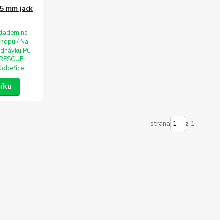
,5 mm jack
kladem na
shopu / Na
ednávku PC-
RESCUE
Kobeřice
šíku
strana
z 1