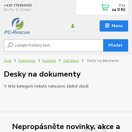
0
ks
+420 775994030
za
0 Kč
(Po-Pá, 9-18 hod.)
Menu
Hledat
Úvod
Elektronika
Kancelář
Zakládání
Desky na dokumenty
Desky na dokumenty
V této kategorii nebylo nalezeno žádné zboží.
Nepropásněte novinky, akce a