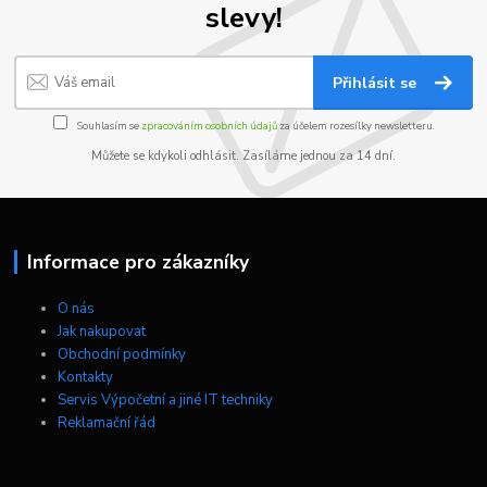
slevy!
Přihlásit se
Souhlasím se
zpracováním osobních údajů
za účelem rozesílky newsletteru.
Můžete se kdykoli odhlásit. Zasíláme jednou za 14 dní.
Informace pro zákazníky
O nás
Jak nakupovat
Obchodní podmínky
Kontakty
Servis Výpočetní a jiné IT techniky
Reklamační řád