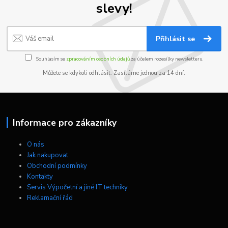
slevy!
Přihlásit se
Souhlasím se
zpracováním osobních údajů
za účelem rozesílky newsletteru.
Můžete se kdykoli odhlásit. Zasíláme jednou za 14 dní.
Informace pro zákazníky
O nás
Jak nakupovat
Obchodní podmínky
Kontakty
Servis Výpočetní a jiné IT techniky
Reklamační řád