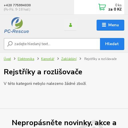
0
ks
+420 775994030
za
0 Kč
(Po-Pá, 9-18 hod.)
Menu
Hledat
Úvod
Elektronika
Kancelář
Zakládání
Rejstříky a rozlišovače
Rejstříky a rozlišovače
V této kategorii nebylo nalezeno žádné zboží.
Nepropásněte novinky, akce a