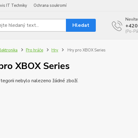
vis IT Techniky
Ochrana soukromí
Nevíte
Hledat
+420
(Po-Pá
lektronika
Pro hráče
Hry
Hry pro XBOX Series
pro XBOX Series
tegorii nebylo nalezeno žádné zboží.