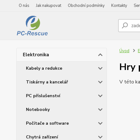
O nás
Jak nakupovat
Obchodní podmínky
Kontakty
Ser
Úvod
E
Elektronika
Hry 
Kabely a redukce
V této ka
Tiskárny a kancelář
PC příslušenství
Notebooky
Počítače a software
Chytrá zařízení