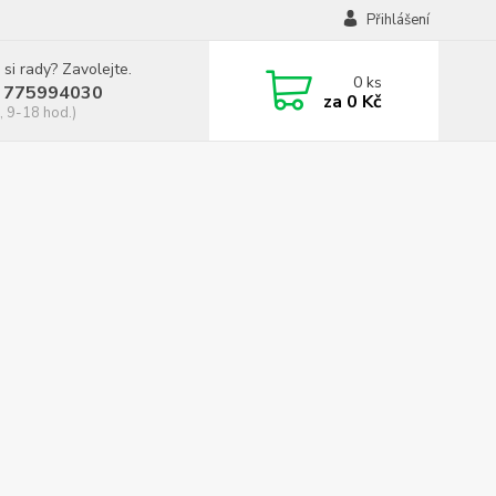
Přihlášení
 si rady? Zavolejte.
0
ks
 775994030
za
0 Kč
, 9-18 hod.)